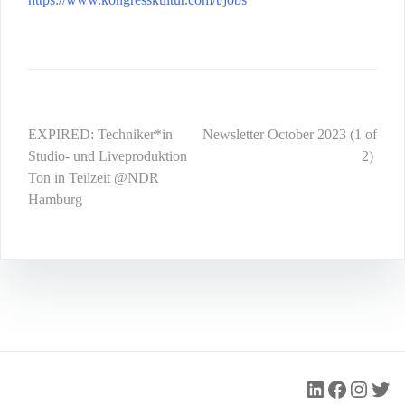
Post
EXPIRED: Techniker*in
Newsletter October 2023 (1 of
Studio- und Liveproduktion
2) ­
navigation
Ton in Teilzeit @NDR
Hamburg
LinkedIn
Faceboo
Insta
Twit