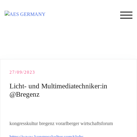
Skip
to
TOG
content
27/09/2023
Licht- und Multimediatechniker:in
@Bregenz
kongresskultur bregenz vorarlberger wirtschaftsforum
https://www.kongresskultur.com/t/jobs